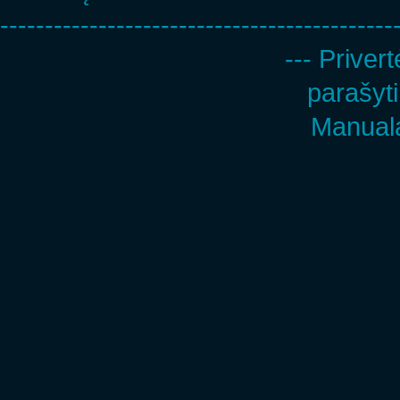
--------------------------------------------
--- Privert
parašyti
Manuala