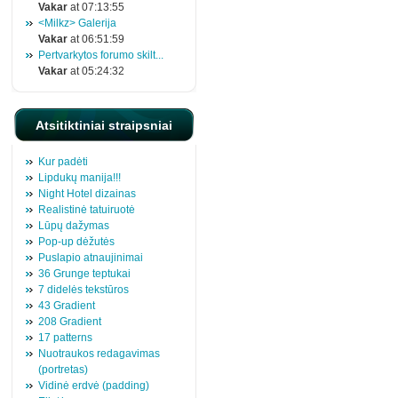
Vakar
at 07:13:55
<Milkz> Galerija
Vakar
at 06:51:59
Pertvarkytos forumo skilt...
Vakar
at 05:24:32
Atsitiktiniai straipsniai
Kur padėti
Lipdukų manija!!!
Night Hotel dizainas
Realistinė tatuiruotė
Lūpų dažymas
Pop-up dėžutės
Puslapio atnaujinimai
36 Grunge teptukai
7 didelės tekstūros
43 Gradient
208 Gradient
17 patterns
Nuotraukos redagavimas
(portretas)
Vidinė erdvė (padding)