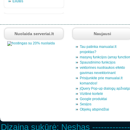
Eilutės
Nuolaida serveriai.lt
Naujausi
Tau patinka manualai.lt
projektas?
masyvų funkcijos (array functio
Spausdinimo funkcijos
vektorines nuotraukos efekto
gavimas nevektorinant
Prisijunkite prie manualai.lt
komandos!
jQuery Pop-up dialogų apžvalg
Vizitinė kortelė
Google produktai
Sesijos
Objekų atspindžiai
Dizainą sukūrė:
Neshas
-------------