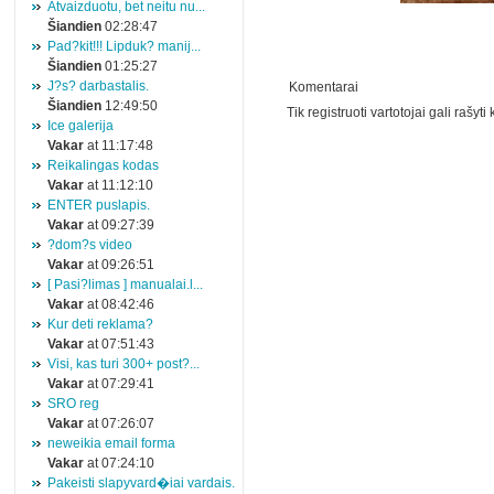
Atvaizduotu, bet neitu nu...
Šiandien
02:28:47
Pad?kit!!! Lipduk? manij...
Šiandien
01:25:27
J?s? darbastalis.
Komentarai
Šiandien
12:49:50
Tik registruoti vartotojai gali rašyt
Ice galerija
Vakar
at 11:17:48
Reikalingas kodas
Vakar
at 11:12:10
ENTER puslapis.
Vakar
at 09:27:39
?dom?s video
Vakar
at 09:26:51
[ Pasi?limas ] manualai.l...
Vakar
at 08:42:46
Kur deti reklama?
Vakar
at 07:51:43
Visi, kas turi 300+ post?...
Vakar
at 07:29:41
SRO reg
Vakar
at 07:26:07
neweikia email forma
Vakar
at 07:24:10
Pakeisti slapyvard�iai vardais.