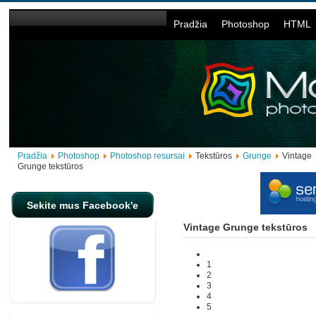
Pradžia
Photoshop
HTML
Pradžia
Photoshop
Photoshop resursai
Tekstūros
Grunge
Vintage
Grunge tekstūros
Sekite mus Facebook'e
Vintage Grunge tekstūros
1
2
3
4
5