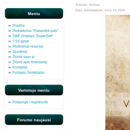
Autorius: Neshas
Data: Ketvirtadienis, Kovo 19, 2009
Meniu
Pradžia
Redaktorius "Pabandyk pats"
SWF Grojėjas "SuperSwf"
CSS gyvai
Photoshop resursai
Siuntiniai
Žiūrėti savo ip
Žiūrėti apie timestamp
Kontaktai
Puslapio žemlėlapis
Vartotojo meniu
Prisijungti / registruotis
Forumo naujausi